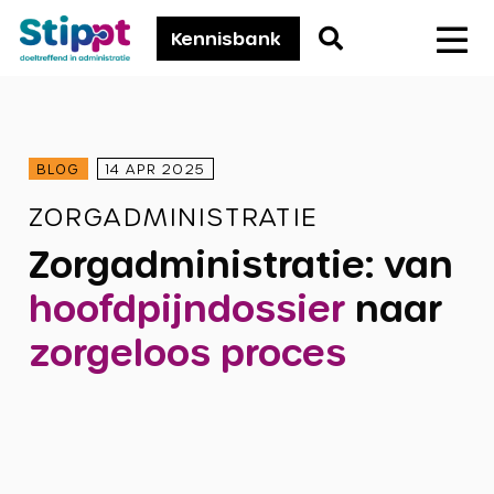
Stippt
Go
Kennisbank
Men
to
search
page
BLOG
14 APR 2025
ZORGADMINISTRATIE
Zorgadministratie: van
hoofdpijndossier
naar
zorgeloos proces