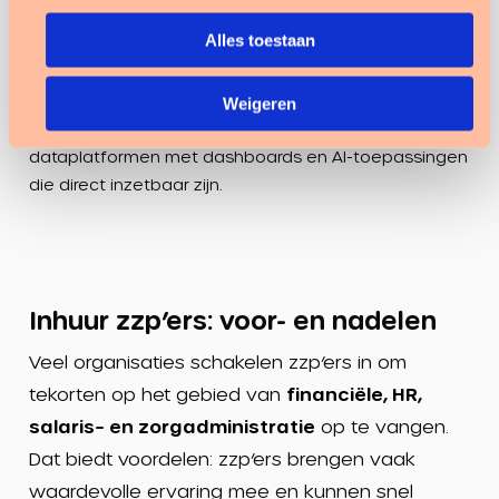
Slimmer werken met data
Alles toestaan
Data biedt enorme kansen om efficiënter te werken.
Stippt werkt samen met
6Gorilla's. Zij ontsluiten
Weigeren
systemen als ONS, Medicore of AFAS en bouwen
dataplatformen met dashboards en AI-toepassingen
die direct inzetbaar zijn.
Inhuur zzp’ers: voor- en nadelen
Veel organisaties schakelen zzp’ers in om
tekorten op het gebied van
financiële
,
HR
,
salaris
– en
zorgadministratie
op te vangen.
Dat biedt voordelen: zzp’ers brengen vaak
waardevolle ervaring mee en kunnen snel