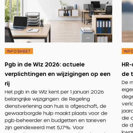
INFOSHEET
INF
Pgb in de Wlz 2026: actuele
HR-
verplichtingen en wijzigingen op een
de 
De m
rij
eige
Het pgb in de Wlz kent per 1 januari 2026
dege
belangrijke wijzigingen: de Regeling
verl
dienstverlening aan huis is afgeschaft, de
jaar
gewaarborgde hulp maakt plaats voor de
die 
pgb-beheerder en budgetten en tarieven
de d
zijn geïndexeerd met 5,17%. Voor
kwar