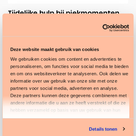
Tijdelijke hulp bij piekmomenten
Heb je behoefte aan zekerheid tijdens
onvoorspelbare momenten? Denk aan langdurige
ziekte, vakantieperiodes of zwangerschapsverlof.
Deze pieken zorgen voor onnodige druk op je team.
Deze website maakt gebruik van cookies
Met de juiste tijdelijke ondersteuning voorkom je
We gebruiken cookies om content en advertenties te
achterstanden, stress en verlies van kwaliteit.
personaliseren, om functies voor social media te bieden
en om ons websiteverkeer te analyseren. Ook delen we
informatie over uw gebruik van onze site met onze
partners voor social media, adverteren en analyse.
Deze partners kunnen deze gegevens combineren met
andere informatie die u aan ze heeft verstrekt of die ze
hebben verzameld op basis van uw gebruik van hun
services.
Details tonen