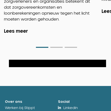
zorgverleners en organisaties betekent dit
dat zorgovereenkomsten en
Lee
loonberekeningen opnieuw tegen het licht
moeten worden gehouden.
Lees meer
Go
Go
Go
to
to
to
slide
slide
slide
0
1
2
Over ons
Social
Werken bij Stippt
LinkedIn