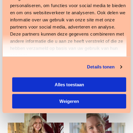
personaliseren, om functies voor social media te bieden
profiel
profiel
en om ons websiteverkeer te analyseren. Ook delen we
informatie over uw gebruik van onze site met onze
partners voor social media, adverteren en analyse.
Deze partners kunnen deze gegevens combineren met
andere informatie die u aan ze heeft verstrekt of die ze
hebben verzameld op basis van uw gebruik van hun
services.
Kevin Sondern
Kiana Saeid
Details tonen
Financial Controller
HR medewerker
Bekijk profiel
Bekijk profiel
Alles toestaan
Weigeren
Bekijk
Bekijk
profiel
profiel