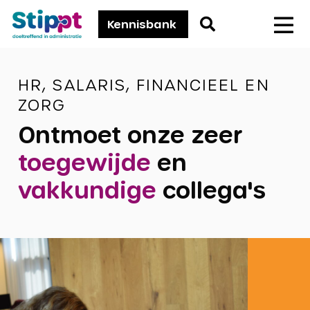
Stippt
Go
Kennisbank
Men
to
search
HR, SALARIS, FINANCIEEL EN
page
ZORG
Ontmoet onze zeer
toegewijde
en
vakkundige
collega's