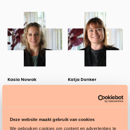
Bekijk
Bekijk
profiel
profiel
Kasia Nowak
Katja Donker
Senior Consultant
Teamlead HR- en
Zorgadministratie
Salarisadministratie
Bekijk profiel
Bekijk profiel
Deze website maakt gebruik van cookies
We gebruiken cookies om content en advertenties te
Bekijk
Bekijk