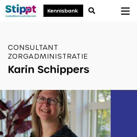
Stippt
Go
Kennisbank
Men
to
search
page
CONSULTANT
ZORGADMINISTRATIE
Karin Schippers