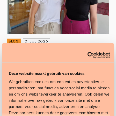
BLOG
01 JUL 2026
Tien jaar MijnZorgDeclaratie: en de
eerste klanten zijn er nóg steeds
Tien jaar geleden was er voor kleinere
Deze website maakt gebruik van cookies
zorgaanbieders bijna geen betaalbaar ECD.
Vandaag bestaat MZD tien jaar, en een aantal
We gebruiken cookies om content en advertenties te
van onze allereerste klanten werkt er nóg
personaliseren, om functies voor social media te bieden
steeds mee.
en om ons websiteverkeer te analyseren. Ook delen we
informatie over uw gebruik van onze site met onze
Lees meer
partners voor social media, adverteren en analyse.
Deze partners kunnen deze gegevens combineren met