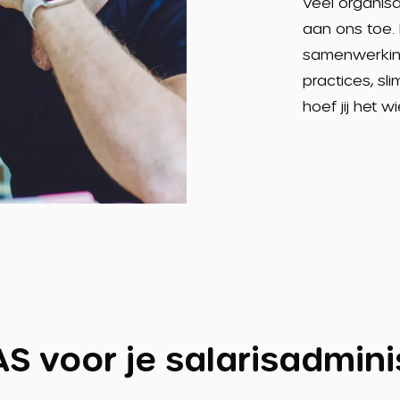
Veel organisa
aan ons toe. 
samenwerking.
practices, sl
hoef jij het w
AS voor je salarisadmini