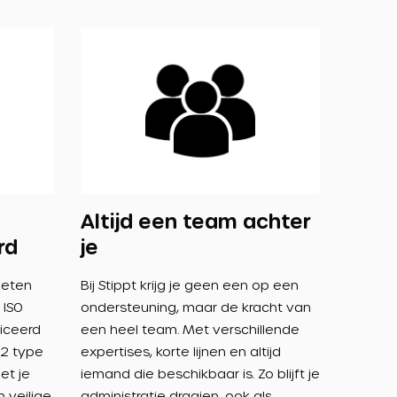
Altijd een team achter
rd
je
oeten
Bij Stippt krijg je geen een op een
 ISO
ondersteuning, maar de kracht van
iceerd
een heel team. Met verschillende
02 type
expertises, korte lijnen en altijd
et je
iemand die beschikbaar is. Zo blijft je
n veilige
administratie draaien, ook als