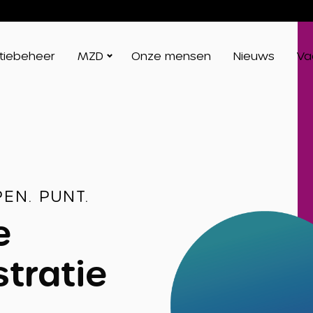
atiebeheer
MZD
Onze mensen
Nieuws
Va
EN. PUNT.
e
tratie