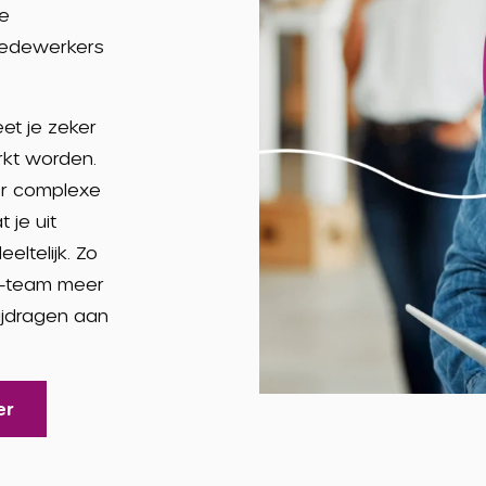
de
 medewerkers
eet je zeker
erkt worden.
er complexe
 je uit
eltelijk. Zo
HR-team meer
bijdragen aan
er