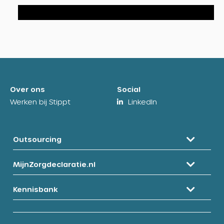
slide
slide
slide
0
1
2
Over ons
Social
Werken bij Stippt
LinkedIn
Outsourcing
MijnZorgdeclaratie.nl
Kennisbank