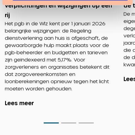
verplichtingen en wijzigingen op een
de 
De m
rij
eige
Het pgb in de Wlz kent per 1 januari 2026
dege
belangrijke wijzigingen: de Regeling
verl
dienstverlening aan huis is afgeschaft, de
jaar
gewaarborgde hulp maakt plaats voor de
die 
pgb-beheerder en budgetten en tarieven
de d
zijn geïndexeerd met 5,17%. Voor
kwar
zorgverleners en organisaties betekent dit
dat zorgovereenkomsten en
Lee
loonberekeningen opnieuw tegen het licht
moeten worden gehouden.
Lees meer
Go
Go
Go
to
to
to