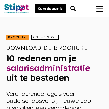
Stippt
Go
Kennisbank
Men
to
search
page
BROCHURE
03 JUN 2025
DOWNLOAD DE BROCHURE
10 redenen om je
salarisadministratie
uit te besteden
Veranderende regels voor
ouderschapsverlof, nieuwe cao
afspraken, een veranderend