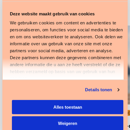
kennisbank artikelen
Deze website maakt gebruik van cookies
We gebruiken cookies om content en advertenties te
personaliseren, om functies voor social media te bieden
en om ons websiteverkeer te analyseren. Ook delen we
informatie over uw gebruik van onze site met onze
partners voor social media, adverteren en analyse.
Deze partners kunnen deze gegevens combineren met
andere informatie die u aan ze heeft verstrekt of die ze
hebben verzameld op basis van uw gebruik van hun
services.
Details tonen
Alles toestaan
INFOSHEET
INF
Weigeren
Pgb in de Wlz 2026: actuele
HR-