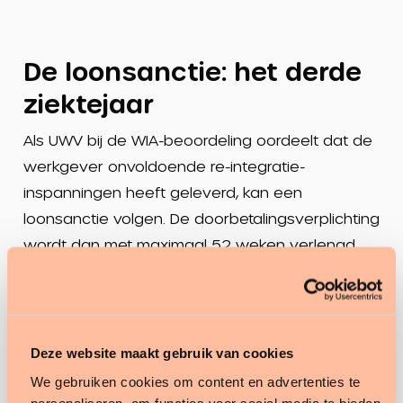
De loonsanctie: het derde
ziektejaar
Als UWV bij de WIA-beoordeling oordeelt dat de
werkgever onvoldoende re-integratie-
inspanningen heeft geleverd, kan een
loonsanctie volgen. De doorbetalingsverplichting
wordt dan met maximaal 52 weken verlengd,
oftewel een derde ziektejaar.
Dit is een situatie die in de salarisadministratie
vaak laat in beeld komt, terwijl hij grote
Deze website maakt gebruik van cookies
financiële impact heeft. Vroege signalen vanuit
We gebruiken cookies om content en advertenties te
het verzuimdossier, zoals een ontbrekend plan
personaliseren, om functies voor social media te bieden