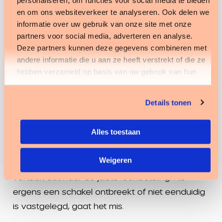
van aanpak of het uitblijven van periodieke
en om ons websiteverkeer te analyseren. Ook delen we
evaluaties, kunnen dit voorkomen.
informatie over uw gebruik van onze site met onze
partners voor social media, adverteren en analyse.
Deze partners kunnen deze gegevens combineren met
andere informatie die u aan ze heeft verstrekt of die ze
Waar HR en salaris elkaar
hebben verzameld op basis van uw gebruik van hun
nodig hebben
services.
Details tonen
De rode draad: bijna geen enkele complicatie zit
puur in de salarisverwerking, en bijna geen
Alles toestaan
enkele zit puur in HR. Het probleem ontstaat in
de overdracht. HR registreert het verzuim, de
Weigeren
afspraken en het re-integratietraject, salaris
vertaalt dat naar de juiste loonbetaling. Als
ergens een schakel ontbreekt of niet eenduidig
is vastgelegd, gaat het mis.