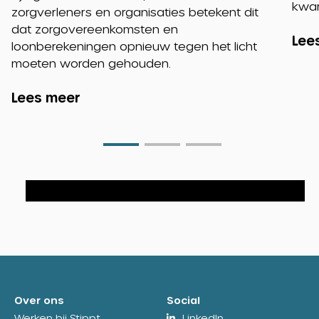
kwar
zorgverleners en organisaties betekent dit
dat zorgovereenkomsten en
Lee
loonberekeningen opnieuw tegen het licht
moeten worden gehouden.
Lees meer
Go
Go
Go
to
to
to
slide
slide
slide
0
1
2
Over ons
Social
Werken bij Stippt
LinkedIn