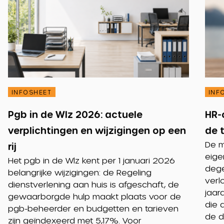
INFOSHEET
INF
Pgb in de Wlz 2026: actuele
HR-
verplichtingen en wijzigingen op een
de 
De m
rij
eige
Het pgb in de Wlz kent per 1 januari 2026
dege
belangrijke wijzigingen: de Regeling
verl
dienstverlening aan huis is afgeschaft, de
jaar
gewaarborgde hulp maakt plaats voor de
die 
pgb-beheerder en budgetten en tarieven
de d
zijn geïndexeerd met 5,17%. Voor