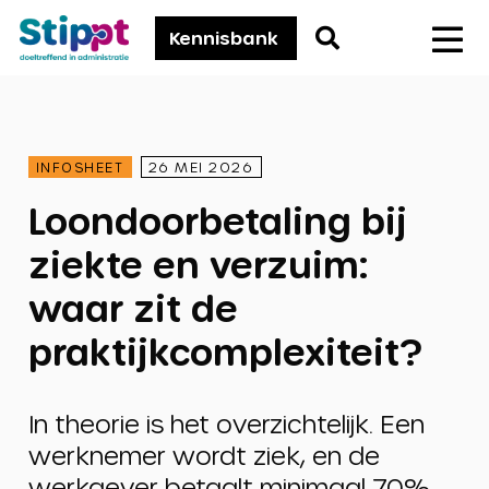
Stippt
Go
Kennisbank
Men
to
search
page
INFOSHEET
26 MEI 2026
Loondoorbetaling bij
ziekte en verzuim:
waar zit de
praktijkcomplexiteit?
In theorie is het overzichtelijk. Een
werknemer wordt ziek, en de
werkgever betaalt minimaal 70%