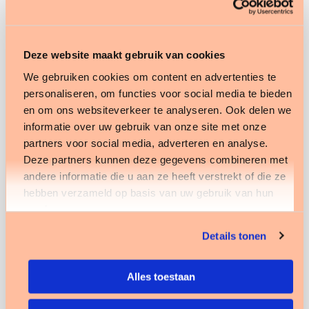
helpen hun administratie slimmer te organiseren.
Ontdek wat Stippt voor jou kan
Deze website maakt gebruik van cookies
betekenen
We gebruiken cookies om content en advertenties te
personaliseren, om functies voor social media te bieden
en om ons websiteverkeer te analyseren. Ook delen we
informatie over uw gebruik van onze site met onze
partners voor social media, adverteren en analyse.
“Met MijnZorgDeclaratie bieden we organisaties
Deze partners kunnen deze gegevens combineren met
een ECD dat meedenkt. Gebruiksgemak en
andere informatie die u aan ze heeft verstrekt of die ze
overzicht staan daarbij altijd centraal.”
hebben verzameld op basis van uw gebruik van hun
services.
Details tonen
Alles toestaan
– Karin Schippers,