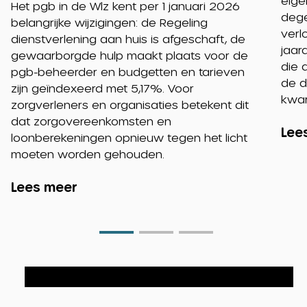
eige
Het pgb in de Wlz kent per 1 januari 2026
dege
belangrijke wijzigingen: de Regeling
verl
dienstverlening aan huis is afgeschaft, de
jaar
gewaarborgde hulp maakt plaats voor de
die 
pgb-beheerder en budgetten en tarieven
de d
zijn geïndexeerd met 5,17%. Voor
kwar
zorgverleners en organisaties betekent dit
dat zorgovereenkomsten en
Lee
loonberekeningen opnieuw tegen het licht
moeten worden gehouden.
Lees meer
Go
Go
Go
to
to
to
slide
slide
slide
0
1
2