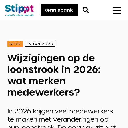
Stippt
Go
Kennisbank
Men
to
search
page
BLOG
15 JAN 2026
Wijzigingen op de
loonstrook in 2026:
wat merken
medewerkers?
In 2026 krijgen veel medewerkers
te maken met veranderingen op
hun loonstrook. De oorzaak zit niet