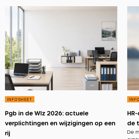
INFOSHEET
INF
Pgb in de Wlz 2026: actuele
HR-
verplichtingen en wijzigingen op een
de 
De m
rij