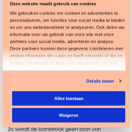
Deze website maakt gebruik van cookies
uit te leggen welke onderdelen door wetgeving
We gebruiken cookies om content en advertenties te
worden beïnvloed, voelen medewerkers zich
personaliseren, om functies voor social media te bieden
beter geïnformeerd en serieus genomen. Dat
en om ons websiteverkeer te analyseren. Ook delen we
verlaagt de werkdruk bij ondersteunende
informatie over uw gebruik van onze site met onze
teams en vergroot het vertrouwen.
partners voor social media, adverteren en analyse.
Deze partners kunnen deze gegevens combineren met
Loonadministratie als continu
andere informatie die u aan ze heeft verstrekt of die ze
proces
hebben verzameld op basis van uw gebruik van hun
services.
De loonstrook is meer dan een maandelijks
Details tonen
overzicht; het is het resultaat van complexe
regels die continu veranderen. Organisaties
doen er goed aan om hun loonadministratie
Alles toestaan
hierop in te richten en medewerkers actief mee
Weigeren
te nemen in wat er verandert en waarom.
Zo wordt de loonstrook geen bron van