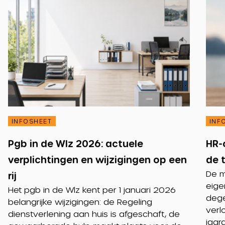
INFOSHEET
INF
Pgb in de Wlz 2026: actuele
HR-
verplichtingen en wijzigingen op een
de 
De m
rij
eige
Het pgb in de Wlz kent per 1 januari 2026
dege
belangrijke wijzigingen: de Regeling
verl
dienstverlening aan huis is afgeschaft, de
jaar