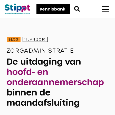
Stippt
Go
Kennisbank
Men
to
search
page
BLOG
11 JAN 2019
ZORGADMINISTRATIE
De uitdaging van
hoofd- en
onderaannemerschap
binnen de
maandafsluiting