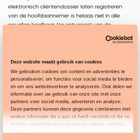
elektronisch cliëntendossier laten registreren
van de hoofdaannemer is helaas niet in alle
gevallen haalbaar. Na ontvangst van de
productie van de onderaannemer wordt deze
beoordeeld op juistheid, moet deze verwerkt
worden in de eigen administratie en wordt deze
betaalbaar gesteld. Doel is dat deze productie
Deze website maakt gebruik van cookies
nog verwerkt kan worden in de eerstvolgende
We gebruiken cookies om content en advertenties te
facturatierun en de totstandkoming van de
personaliseren, om functies voor social media te bieden
en om ons websiteverkeer te analyseren. Ook delen we
maandcijfers. Regelmatig wordt in dit geval
informatie over uw gebruik van onze site met onze
gewerkt met reserveringen: men schat de
partners voor social media, adverteren en analyse.
productie over een bepaalde periode in (met
Deze partners kunnen deze gegevens combineren met
name op basis van voorgaande perioden en de
andere informatie die u aan ze heeft verstrekt of die ze
hebben verzameld op basis van uw gebruik van hun
overeenkomst) en verwerkt deze inschatting in
services.
de maandcijfers. Declaratie van deze productie