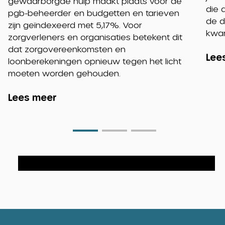
gewaarborgde hulp maakt plaats voor de
die 
pgb-beheerder en budgetten en tarieven
de d
zijn geïndexeerd met 5,17%. Voor
kwar
zorgverleners en organisaties betekent dit
dat zorgovereenkomsten en
Lee
loonberekeningen opnieuw tegen het licht
moeten worden gehouden.
Lees meer
Go
Go
Go
to
to
to
slide
slide
slide
0
1
2