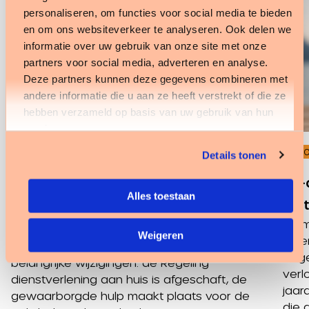
personaliseren, om functies voor social media te bieden
en om ons websiteverkeer te analyseren. Ook delen we
informatie over uw gebruik van onze site met onze
partners voor social media, adverteren en analyse.
Deze partners kunnen deze gegevens combineren met
andere informatie die u aan ze heeft verstrekt of die ze
hebben verzameld op basis van uw gebruik van hun
services.
INFOSHEET
INF
Details tonen
Pgb in de Wlz 2026: actuele
HR-
Alles toestaan
verplichtingen en wijzigingen op een
de 
De m
rij
Weigeren
eige
Het pgb in de Wlz kent per 1 januari 2026
dege
belangrijke wijzigingen: de Regeling
verl
dienstverlening aan huis is afgeschaft, de
jaar
gewaarborgde hulp maakt plaats voor de
die 