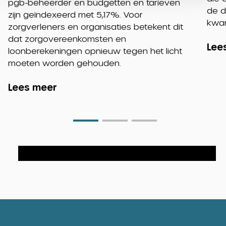
pgb-beheerder en budgetten en tarieven
de d
zijn geïndexeerd met 5,17%. Voor
kwar
zorgverleners en organisaties betekent dit
dat zorgovereenkomsten en
Lee
loonberekeningen opnieuw tegen het licht
moeten worden gehouden.
Lees meer
Go
Go
Go
to
to
to
slide
slide
slide
0
1
2