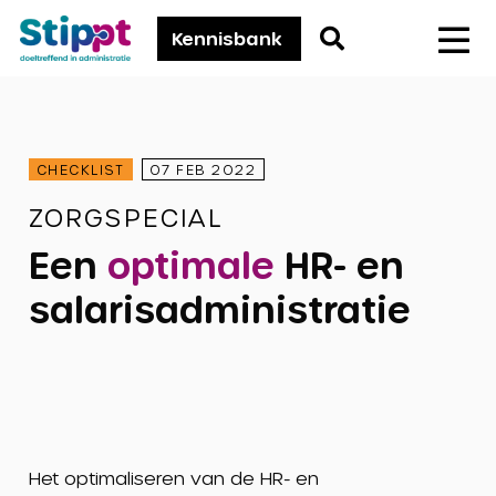
Stippt
Go
Kennisbank
Men
to
search
page
CHECKLIST
07 FEB 2022
ZORGSPECIAL
Een
optimale
HR- en
salarisadministratie
Het optimaliseren van de HR- en